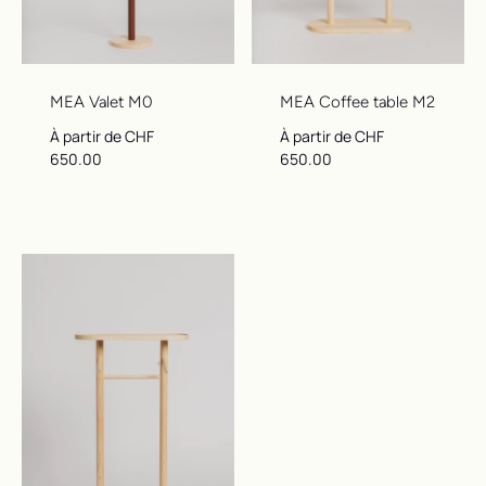
MEA Valet M0
MEA Coffee table M2
Prix ​​régulier
Prix ​​régulier
À partir de CHF
À partir de CHF
650.00
650.00