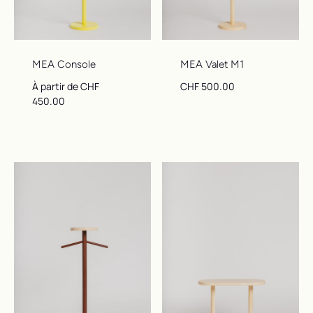
MEA Console
MEA Valet M1
Prix ​​régulier
Prix ​​régulier
À partir de CHF
CHF 500.00
450.00