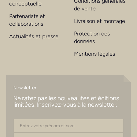
Conditions générales
conceptuelle
de vente
Partenariats et
Livraison et montage
collaborations
Protection des
Actualités et presse
données
Mentions légales
Newsletter
Ne ratez pas les nouveautés et éditions
limitées. Inscrivez-vous à la newsletter.
Entrez votre prénom et nom
Email