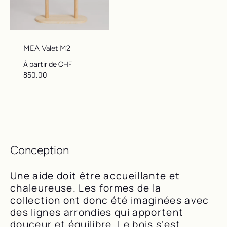
MEA Valet M2
Prix ​​régulier
À partir de CHF
850.00
Conception
Une aide doit être accueillante et
chaleureuse. Les formes de la
collection ont donc été imaginées avec
des lignes arrondies qui apportent
douceur et équilibre. Le bois s’est