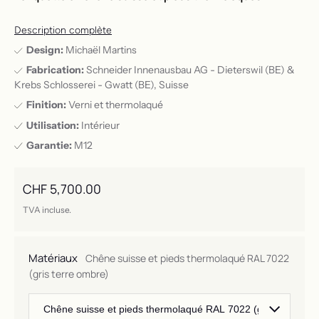
Description complète
Design:
Michaël Martins
Fabrication:
Schneider Innenausbau AG - Dieterswil (BE) &
Krebs Schlosserei - Gwatt (BE), Suisse
Finition:
Verni et thermolaqué
Utilisation:
Intérieur
Garantie:
M12
Prix ​​régulier
CHF 5,700.00
TVA incluse.
Matériaux
Chêne suisse et pieds thermolaqué RAL 7022
(gris terre ombre)