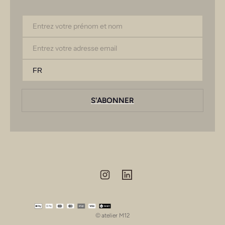
Entrez votre prénom et nom
Email
S'ABONNER
Méthodes de payement
©
atelier M12