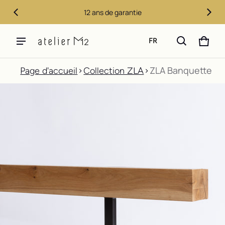
12 ans de garantie
FR
PANIE
0 ITE
ZLA Banquette
Page d'accueil
Collection ZLA
MATION DE PRODUIT